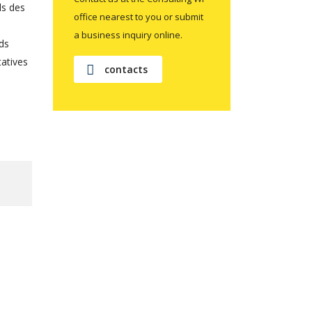
ls des
office nearest to you or submit
a business inquiry online.
ds
tatives
contacts