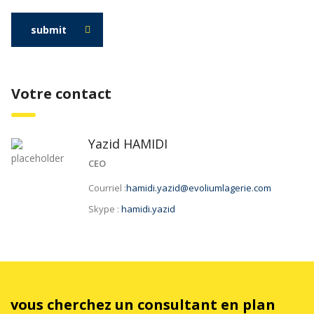
submit
Votre contact
Yazid HAMIDI
CEO
Courriel :
hamidi.yazid@evoliumlagerie.com
Skype :
hamidi.yazid
vous cherchez un consultant en plan